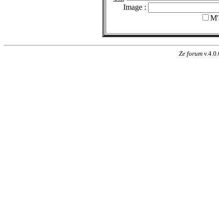
Image :
M'
Ze forum
v.4.0