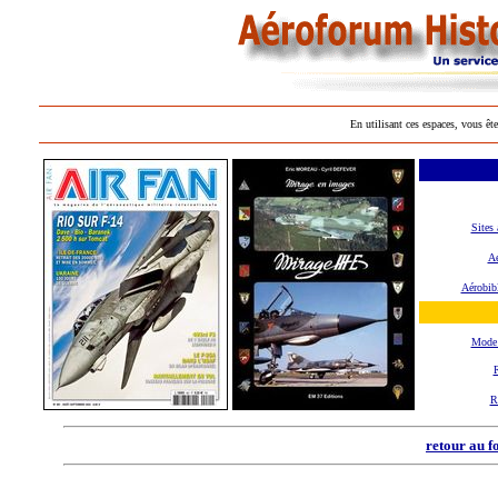
En utilisant ces espaces, vous ête
Sites 
Aé
Aérobib
Mode
R
R
retour au f