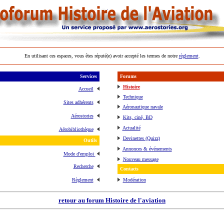
En utilisant ces espaces, vous êtes réputé(e) avoir accepté les termes de notre
règlement
.
Services
Forums
Histoire
Accueil
Technique
Sites adhérents
Aéronautique navale
Aérostories
Kits, ciné, BD
Actualité
Aérobibliothèque
Devinettes (Quizz)
Outils
Annonces & événements
Mode d'emploi
Nouveau message
Recherche
Contacts
Règlement
Modération
retour au forum Histoire de l'aviation