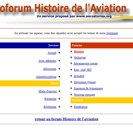
En utilisant ces espaces, vous êtes réputé(e) avoir accepté les termes de notre
règlement
.
Services
Forums
Histoire
Accueil
Technique
Sites adhérents
Aéronautique navale
Aérostories
Kits, ciné, BD
Actualité
Aérobibliothèque
Devinettes (Quizz)
Outils
Annonces & événements
Mode d'emploi
Nouveau message
Recherche
Contacts
Règlement
Modération
retour au forum Histoire de l'aviation