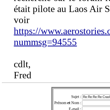
était pilote au Laos Air Se
voir
https://www.aerostories.
nummsg=94555
cdlt,
Fred
Sujet :
Prénom
et
Nom :
E-mail :