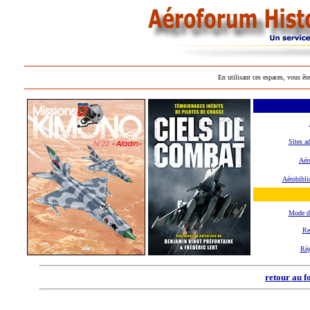
En utilisant ces espaces, vous ête
Sites a
Aéro
Aérobibli
Mode d
Re
Règ
retour au f