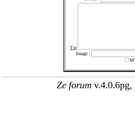
Txt
Image :
M'
Ze forum
v.4.0.6pg