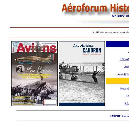
En utilisant ces espaces, vous ête
Sites ad
Aéro
Aérobibli
Mode d
Re
Règ
retour au f