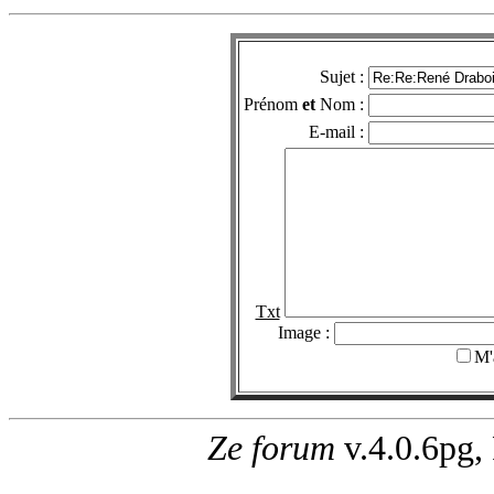
Sujet :
Prénom
et
Nom :
E-mail :
Txt
Image :
M'
Ze forum
v.4.0.6pg