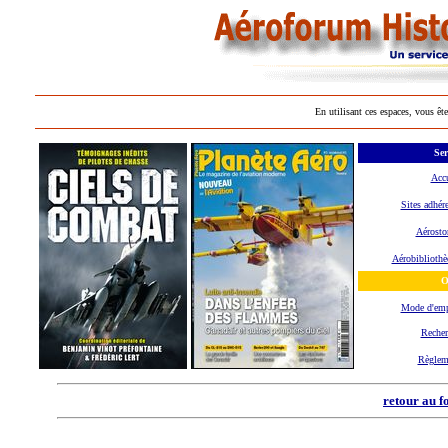
En utilisant ces espaces, vous ête
Ser
Accu
Sites adhér
Aérosto
Aérobibliothè
O
Mode d'em
Recher
Règlem
retour au f