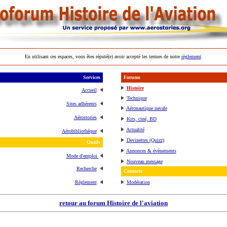
En utilisant ces espaces, vous êtes réputé(e) avoir accepté les termes de notre
règlement
.
Services
Forums
Histoire
Accueil
Technique
Sites adhérents
Aéronautique navale
Aérostories
Kits, ciné, BD
Actualité
Aérobibliothèque
Devinettes (Quizz)
Outils
Annonces & événements
Mode d'emploi
Nouveau message
Recherche
Contacts
Règlement
Modération
retour au forum Histoire de l'aviation