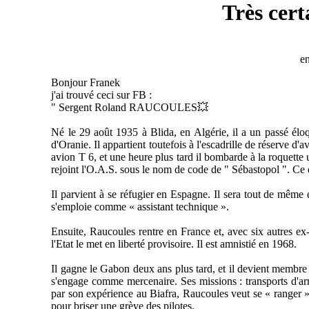
Très cer
e
Bonjour Franek
j'ai trouvé ceci sur FB :
" Sergent Roland RAUCOULES💥
Né le 29 août 1935 à Blida, en Algérie, il a un passé éloqu
d'Oranie. Il appartient toutefois à l'escadrille de réserve d
avion T 6, et une heure plus tard il bombarde à la roquette 
rejoint l'O.A.S. sous le nom de code de " Sébastopol ". Ce 
Il parvient à se réfugier en Espagne. Il sera tout de même 
s'emploie comme « assistant technique ».
Ensuite, Raucoules rentre en France et, avec six autres ex-a
l'Etat le met en liberté provisoire. Il est amnistié en 1968.
Il gagne le Gabon deux ans plus tard, et il devient membr
s'engage comme mercenaire. Ses missions : transports d'arm
par son expérience au Biafra, Raucoules veut se « ranger ».
pour briser une grève des pilotes.