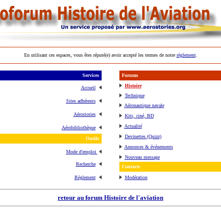
En utilisant ces espaces, vous êtes réputé(e) avoir accepté les termes de notre
règlement
.
Services
Forums
Histoire
Accueil
Technique
Sites adhérents
Aéronautique navale
Aérostories
Kits, ciné, BD
Actualité
Aérobibliothèque
Devinettes (Quizz)
Outils
Annonces & événements
Mode d'emploi
Nouveau message
Recherche
Contacts
Règlement
Modération
retour au forum Histoire de l'aviation