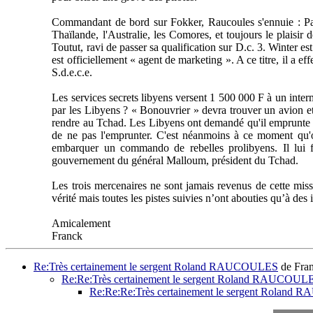
Commandant de bord sur Fokker, Raucoules s'ennuie : Pa
Thaïlande, l'Australie, les Comores, et toujours le plaisir
Toutut, ravi de passer sa qualification sur D.c. 3. Winter 
est officiellement « agent de marketing ». A ce titre, il a 
S.d.e.c.e.
Les services secrets libyens versent 1 500 000 F à un inter
par les Libyens ? « Bonouvrier » devra trouver un avion et 
rendre au Tchad. Les Libyens ont demandé qu'il emprunte à 
de ne pas l'emprunter. C'est néanmoins à ce moment qu'on
embarquer un commando de rebelles prolibyens. Il lui fa
gouvernement du général Malloum, président du Tchad.
Les trois mercenaires ne sont jamais revenus de cette miss
vérité mais toutes les pistes suivies n’ont abouties qu’à d
Amicalement
Franck
Re:Très certainement le sergent Roland RAUCOULES
de Fra
Re:Re:Très certainement le sergent Roland RAUCOUL
Re:Re:Re:Très certainement le sergent Rolan