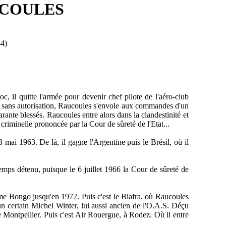
RAUCOULES
4)
c, il quitte l'armée pour devenir chef pilote de l'aéro-club
rès : sans autorisation, Raucoules s'envole aux commandes d'un
rante blessés. Raucoules entre alors dans la clandestinité et
riminelle prononcée par la Cour de sûreté de l'Etat...
 mai 1963. De là, il gagne l'Argentine puis le Brésil, où il
gtemps détenu, puisque le 6 juillet 1966 la Cour de sûreté de
me Bongo jusqu'en 1972. Puis c'est le Biafra, où Raucoules
un certain Michel Winter, lui aussi ancien de l'O.A.S. Déçu
e Montpellier. Puis c'est Air Rouergue, à Rodez. Où il entre