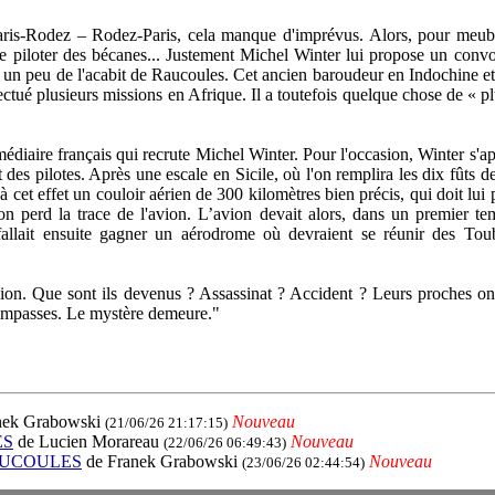
ris-Rodez – Rodez-Paris, cela manque d'imprévus. Alors, pour meubl
 de piloter des bécanes... Justement Michel Winter lui propose un conv
est un peu de l'acabit de Raucoules. Cet ancien baroudeur en Indochine 
effectué plusieurs missions en Afrique. Il a toutefois quelque chose de « 
médiaire français qui recrute Michel Winter. Pour l'occasion, Winter s'a
des pilotes. Après une escale en Sicile, où l'on remplira les dix fûts 
cet effet un couloir aérien de 300 kilomètres bien précis, qui doit lui
 perd la trace de l'avion. L’avion devait alors, dans un premier tem
llait ensuite gagner un aérodrome où devraient se réunir des Toub
ion. Que sont ils devenus ? Assassinat ? Accident ? Leurs proches ont 
es impasses. Le mystère demeure."
nek Grabowski
Nouveau
(21/06/26 21:17:15)
ES
de Lucien Morareau
Nouveau
(22/06/26 06:49:43)
d RAUCOULES
de Franek Grabowski
Nouveau
(23/06/26 02:44:54)