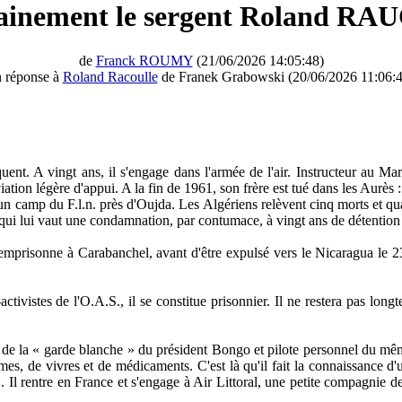
tainement le sergent Roland 
de
Franck ROUMY
(21/06/2026 14:05:48)
n réponse à
Roland Racoulle
de Franek Grabowski (20/06/2026 11:06:4
ent. A vingt ans, il s'engage dans l'armée de l'air. Instructeur au Maro
'aviation légère d'appui. A la fin de 1961, son frère est tué dans les Au
un camp du F.l.n. près d'Oujda. Les Algériens relèvent cinq morts et qua
qui lui vaut une condamnation, par contumace, à vingt ans de détention c
emprisonne à Carabanchel, avant d'être expulsé vers le Nicaragua le 23
ctivistes de l'O.A.S., il se constitue prisonnier. Il ne restera pas lon
e de la « garde blanche » du président Bongo et pilote personnel du mê
es, de vivres et de médicaments. C'est là qu'il fait la connaissance d'
 Il rentre en France et s'engage à Air Littoral, une petite compagnie d