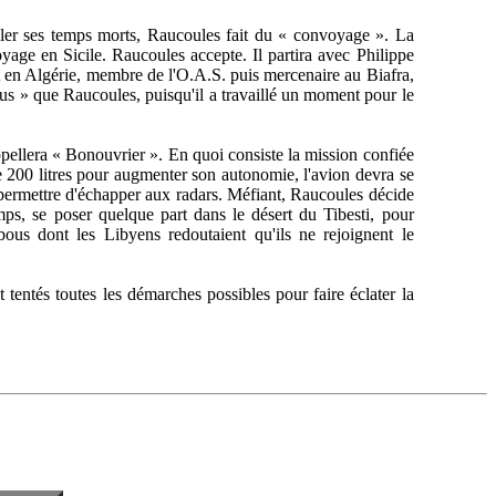
er ses temps morts, Raucoules fait du « convoyage ». La
oyage en Sicile. Raucoules accepte. Il partira avec Philippe
et en Algérie, membre de l'O.A.S. puis mercenaire au Biafra,
plus » que Raucoules, puisqu'il a travaillé un moment pour le
ppellera « Bonouvrier ». En quoi consiste la mission confiée
de 200 litres pour augmenter son autonomie, l'avion devra se
 permettre d'échapper aux radars. Méfiant, Raucoules décide
ps, se poser quelque part dans le désert du Tibesti, pour
ous dont les Libyens redoutaient qu'ils ne rejoignent le
tentés toutes les démarches possibles pour faire éclater la