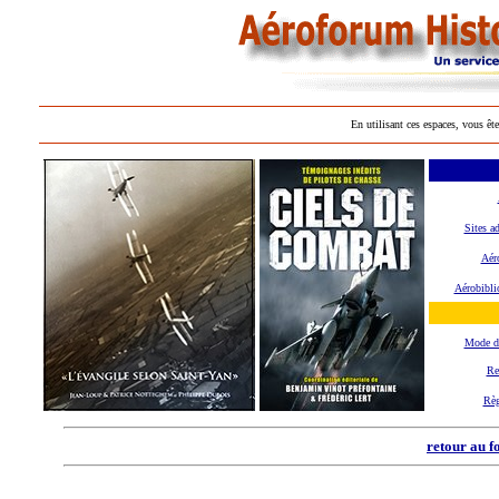
En utilisant ces espaces, vous ête
Sites a
Aéro
Aérobibli
Mode d
Re
Règ
retour au f