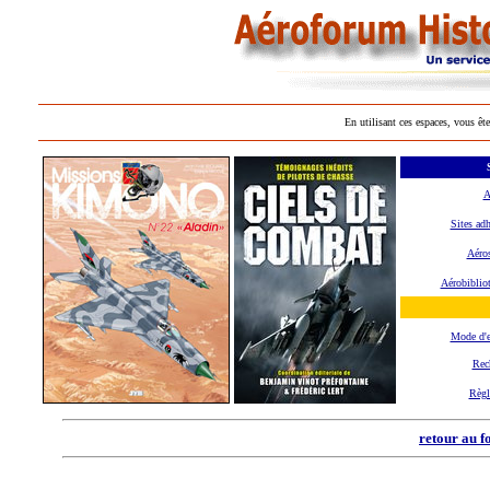
En utilisant ces espaces, vous ête
A
Sites adh
Aéros
Aérobiblio
Mode d'
Rec
Règl
retour au f