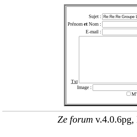
Sujet :
Prénom
et
Nom :
E-mail :
Txt
Image :
M'
Ze forum
v.4.0.6pg