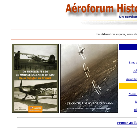
En utilisant ces espaces, vous ête
Sites 
Aér
Aérobibl
Mode 
R
Rè
retour au f