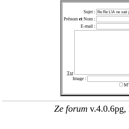
Sujet :
Prénom
et
Nom :
E-mail :
Txt
Image :
M'
Ze forum
v.4.0.6pg