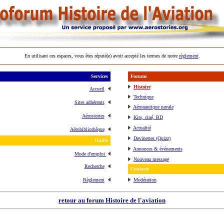
En utilisant ces espaces, vous êtes réputé(e) avoir accepté les termes de notre
règlement
.
Services
Forums
Histoire
Accueil
Technique
Sites adhérents
Aéronautique navale
Aérostories
Kits, ciné, BD
Actualité
Aérobibliothèque
Devinettes (Quizz)
Outils
Annonces & événements
Mode d'emploi
Nouveau message
Recherche
Contacts
Règlement
Modération
retour au forum Histoire de l'aviation