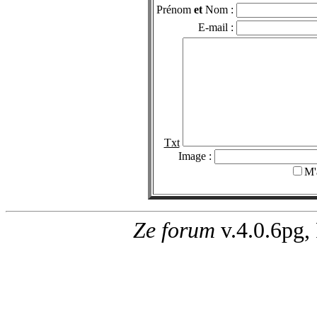
Prénom
et
Nom :
E-mail :
Txt
Image :
M'
Ze forum
v.4.0.6pg