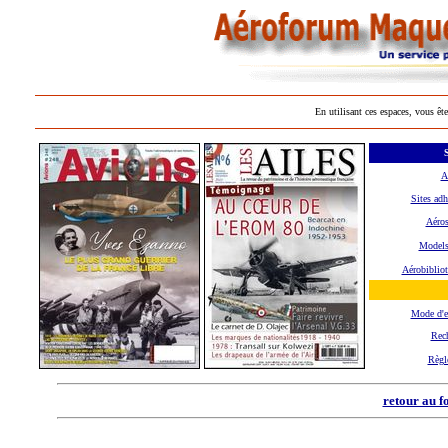
En utilisant ces espaces, vous ête
S
A
Sites adh
Aéros
Models
Aérobiblio
Mode d'
Rec
Règl
retour au f