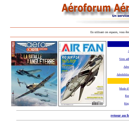
En utilisant ces espaces, vous ête
Sites ad
Aéro
Aérobibli
Mode d
Rec
Règ
retour au 