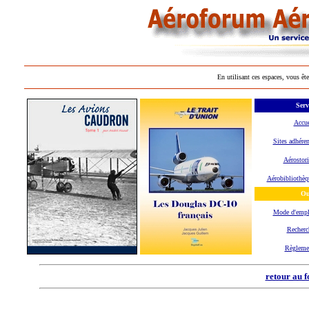
En utilisant ces espaces, vous ête
Serv
Accue
Sites adhéren
Aérostori
Aérobibliothèq
Ou
Mode d'emp
Recherc
Règleme
retour au 