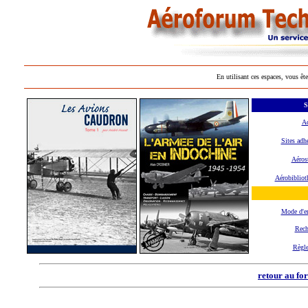
En utilisant ces espaces, vous ête
S
Ac
Sites adh
Aéros
Aérobibliot
Mode d'e
Rech
Règl
retour au fo