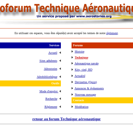
En utilisant ces espaces, vous êtes réputé(e) avoir accepté les termes de notre
règlement
.
Services
Forums
Histoire
Accueil
Technique
Sites adhérents
Aéronautique navale
Aérostories
Kits, ciné, BD
Actualité
Aérobibliothèque
Devinettes (Quizz)
Outils
Annonces & événements
Mode d'emploi
Nouveau message
Recherche
Contacts
Règlement
Modération
retour au forum Technique aéronautique