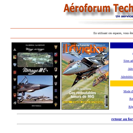
En utilisant ces espaces, vous ête
Sites ad
Aéro
Aérobibli
Mode d
Re
Règ
retour au fo