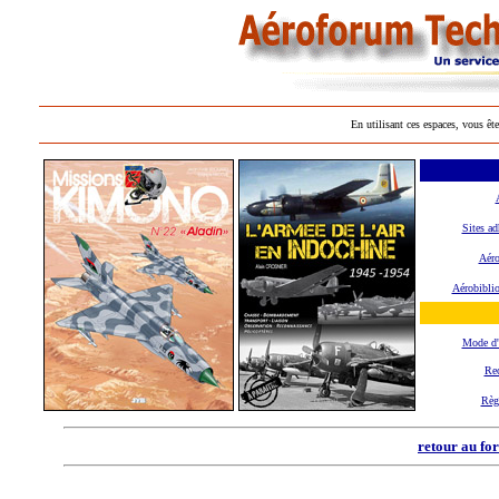
En utilisant ces espaces, vous ête
Sites ad
Aéro
Aérobibli
Mode d
Rec
Règ
retour au fo