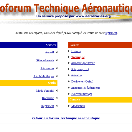
En utilisant ces espaces, vous êtes réputé(e) avoir accepté les termes de notre
règlement
.
Services
Forums
Histoire
Accueil
Technique
Sites adhérents
Aéronautique navale
Aérostories
Kits, ciné, BD
Actualité
Aérobibliothèque
Devinettes (Quizz)
Outils
Annonces & événements
Mode d'emploi
Nouveau message
Recherche
Contacts
Règlement
Modération
retour au forum Technique aéronautique