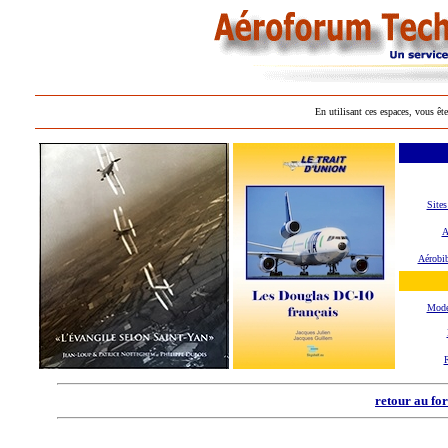
En utilisant ces espaces, vous ête
Sites
A
Aérobib
Mode
retour au fo