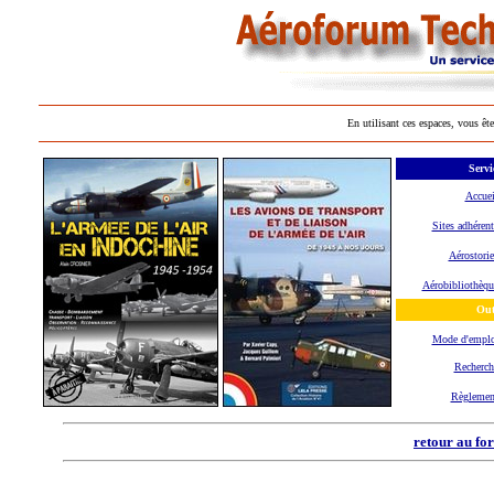
En utilisant ces espaces, vous ête
Servi
Accuei
Sites adhérent
Aérostorie
Aérobibliothèqu
Out
Mode d'empl
Recherch
Règlemen
retour au fo