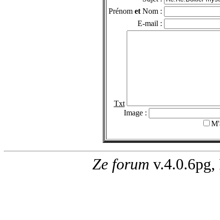
Prénom
et
Nom :
E-mail :
Txt
Image :
M'
Ze forum
v.4.0.6pg