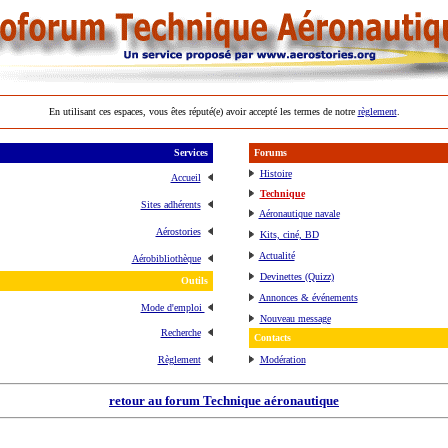
En utilisant ces espaces, vous êtes réputé(e) avoir accepté les termes de notre
règlement
.
Services
Forums
Histoire
Accueil
Technique
Sites adhérents
Aéronautique navale
Aérostories
Kits, ciné, BD
Actualité
Aérobibliothèque
Devinettes (Quizz)
Outils
Annonces & événements
Mode d'emploi
Nouveau message
Recherche
Contacts
Règlement
Modération
retour au forum Technique aéronautique