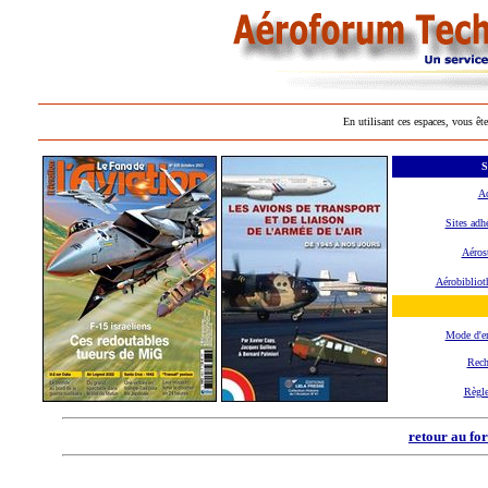
En utilisant ces espaces, vous ête
S
Ac
Sites adh
Aéros
Aérobibliot
Mode d'e
Rech
Règl
retour au fo