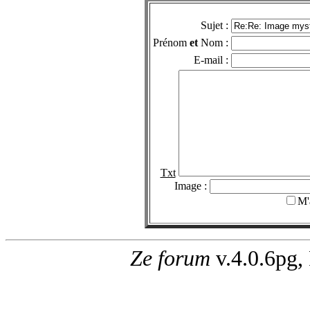
Sujet :
Prénom
et
Nom :
E-mail :
Txt
Image :
M'
Ze forum
v.4.0.6pg