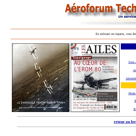
En utilisant ces espaces, vous ête
Sites 
Aé
Aérobibl
Mode 
R
R
retour au fo