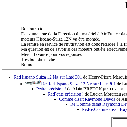
Bonjour à tous
Dans une note de la Direction du matériel d'Air France daté
moteurs Hispano-Suiza 12N va être montée.
La remise en service de l'hydravion est donc retardée à la f
Ma question est de savoir si ces moteurs ont été effectivem
Merci d'avance pour vos réponses.
Très bon dimanche
Bruno
Re:Hispano Suiza 12 Ng sur Laté 301
de Henry-Pierre Marqui
Re:Re:Hispano Suiza 12 Ng sur Laté 301
de Lu
Petite précision !
de Alain BRETON
(07/11/25 10:3
Re:Petite précision !
de Lucien Morareau
(0
Comme disait Raymond Devos
de A
Re:Comme disait Raymond De
Re:Re:Comme disait Ra