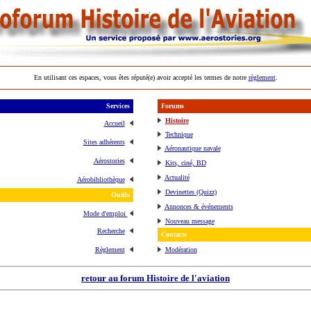
En utilisant ces espaces, vous êtes réputé(e) avoir accepté les termes de notre
règlement
.
Services
Forums
Histoire
Accueil
Technique
Sites adhérents
Aéronautique navale
Aérostories
Kits, ciné, BD
Actualité
Aérobibliothèque
Devinettes (Quizz)
Outils
Annonces & événements
Mode d'emploi
Nouveau message
Recherche
Contacts
Règlement
Modération
retour au forum Histoire de l'aviation