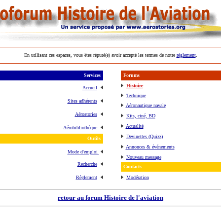
En utilisant ces espaces, vous êtes réputé(e) avoir accepté les termes de notre
règlement
.
Services
Forums
Histoire
Accueil
Technique
Sites adhérents
Aéronautique navale
Aérostories
Kits, ciné, BD
Actualité
Aérobibliothèque
Devinettes (Quizz)
Outils
Annonces & événements
Mode d'emploi
Nouveau message
Recherche
Contacts
Règlement
Modération
retour au forum Histoire de l'aviation