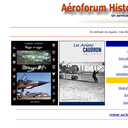
En utilisant ces espaces, vous ête
Sites ad
Aéro
Aérobibli
Mode d
Rec
Règ
retour au f