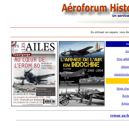
En utilisant ces espaces, vous ête
Se
Acc
Sites adhé
Aérost
Aérobiblioth
Mode d'e
Reche
Règle
retour au f