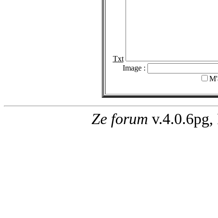
Txt
Image :
M'
Ze forum
v.4.0.6pg