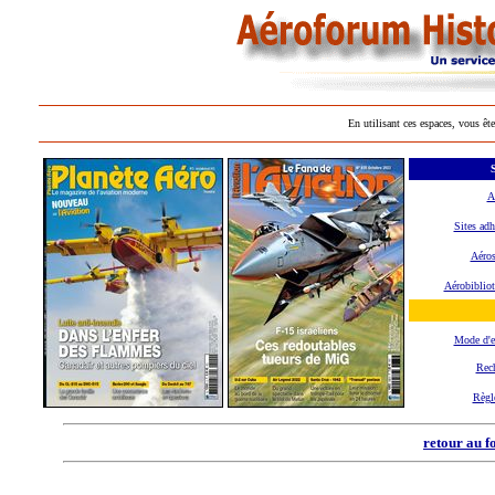
En utilisant ces espaces, vous ête
S
A
Sites adh
Aéros
Aérobiblio
Mode d'
Rec
Règl
retour au f