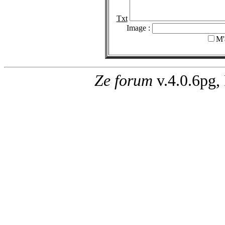
Txt
Image :
M'
Ze forum
v.4.0.6pg