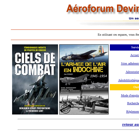
En utilisant ces espaces, vous ête
Servic
Accuei
Sites adhérent
Aérostorie
Aérobibliothèqu
Outi
Mode d'empl
Recherch
Règlemen
retour au