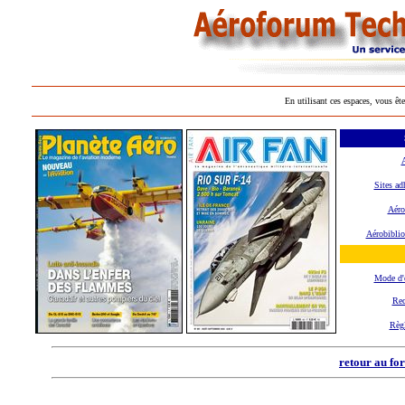
En utilisant ces espaces, vous ête
A
Sites ad
Aéro
Aérobiblio
Mode d'
Rec
Règ
retour au fo