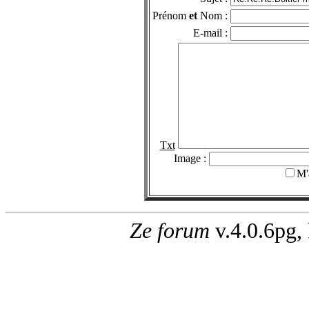
Prénom
et
Nom :
E-mail :
Txt
Image :
M'
Ze forum
v.4.0.6pg