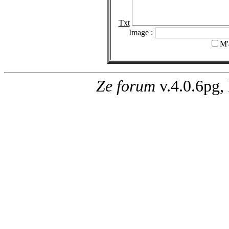
Txt
Image :
M'
Ze forum
v.4.0.6pg