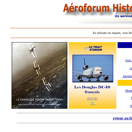
En utilisant ces espaces, vous ête
Sites
Aé
Aérobib
Mode
R
retour au f