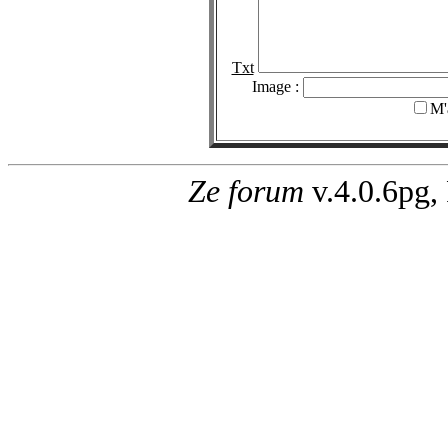
Txt
Image :
M'
Ze forum
v.4.0.6pg