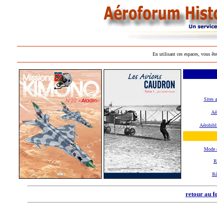
En utilisant ces espaces, vous ête
Sites 
Aér
Aérobibl
Mode 
R
Rè
retour au f