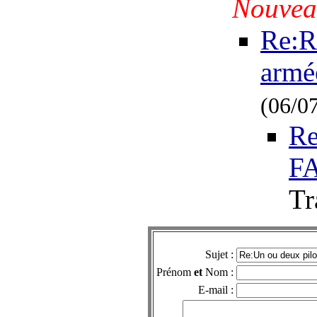
Nouvea
Re:R
armé
(06/0
Re
FA
T
Sujet :
Prénom
et
Nom :
E-mail :