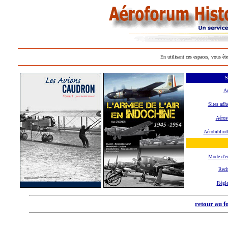
En utilisant ces espaces, vous ête
S
Ac
Sites adh
Aéros
Aérobibliot
Mode d'e
Rech
Règl
retour au f