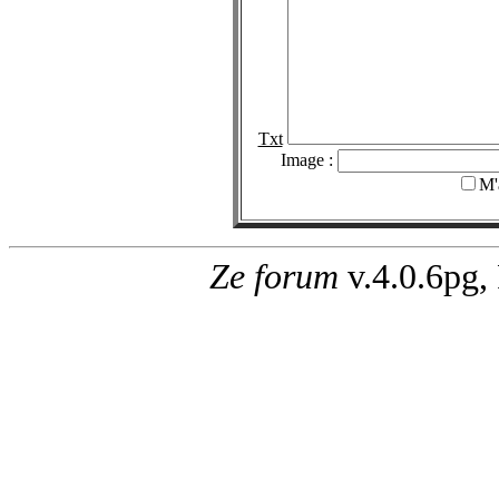
Txt
Image :
M'
Ze forum
v.4.0.6pg